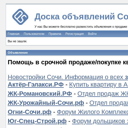
Доска объявлений Со
У нас Вы можете бесплатно разместить объявления о продаже и
Главная
Пользователи
Правила
Регистрация
Войти
Вы не зашли.
Объявление
Помощь в срочной продаже/покупке к
Новостройки Сочи. Информация о всех
Актёр-Гэлакси.РФ
-
Купить квартиру в 
ЖК-Романовский.РФ
-
Отдел продаж ЖК
ЖК-Урожайный-Сочи.рф
-
Отдел прода
Огни-Сочи.рф
-
Форум Жилого Комплекс
Юг-Спец-Строй.рф
-
Форум дольщиков 