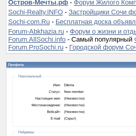
Остров-Мечты.рф
-
Форум Жилого Комп
Sochi-Realty.INFO
-
Застройщики Сочи ф
Sochi-com.Ru
-
Бесплатная доска объявл
Forum-Abkhazia.ru
-
Форум о жизни и отд
Forum.AllSochi.info
- Самый популярный
Forum.ProSochi.ru
-
Городской форум Со
Профиль
Персональный
Имя:
Dilema
Статус:
New member
Настоящее имя:
(Неизвестно)
Местонахождение:
(Неизвестно)
Вебсайт:
(Неизвестно)
E-mail:
(Скрыт)
Пейджеры