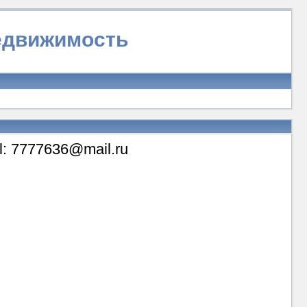
недвижимость
il: 7777636@mail.ru