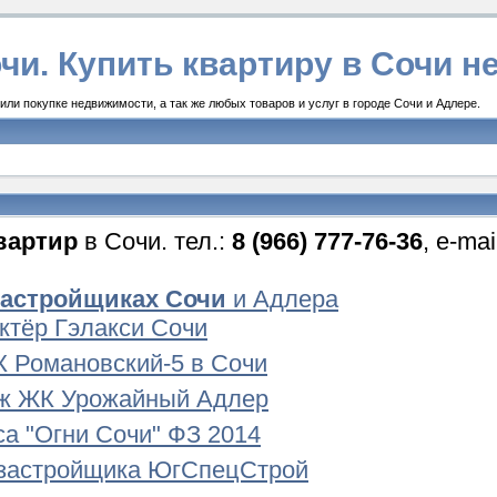
чи. Купить квартиру в Сочи 
ли покупке недвижимости, а так же любых товаров и услуг в городе Сочи и Адлере.
вартир
в Сочи. тел.:
8 (966) 777-76-36
, e-ma
застройщиках Сочи
и Адлера
Актёр Гэлакси Сочи
 Романовский-5 в Сочи
ж ЖК Урожайный Адлер
а "Огни Сочи" ФЗ 2014
застройщика ЮгСпецСтрой