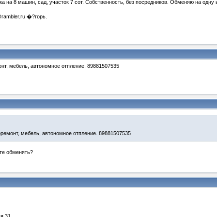
вка на 8 машин, сад, участок 7 сот. Собственность, без посредников. Обменяю на одн
@rambler.ru �?горь.
онт, мебель, автономное отпление. 89881507535
оремонт, мебель, автономное отпление. 89881507535
ите обменять?
я 31