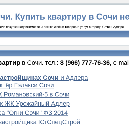
чи. Купить квартиру в Сочи 
ли покупке недвижимости, а так же любых товаров и услуг в городе Сочи и Адлере.
вартир
в Сочи. тел.:
8 (966) 777-76-36
, e-ma
застройщиках Сочи
и Адлера
Актёр Гэлакси Сочи
 Романовский-5 в Сочи
ж ЖК Урожайный Адлер
а "Огни Сочи" ФЗ 2014
застройщика ЮгСпецСтрой