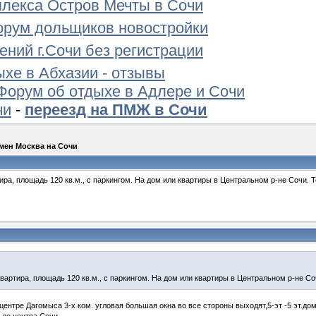
лекса Остров Мечты в Сочи
орум дольщиков новостройки
ений г.Сочи без регистрации
ыхе в Абхазии - отзывы
Форум об отдыхе в Адлере и Сочи
чи
-
переезд на ПМЖ в Сочи
мен Москва на Сочи
ира, площадь 120 кв.м., с паркингом. На дом или квартиры в Центральном р-не Сочи. Т
вартира, площадь 120 кв.м., с паркингом. На дом или квартиры в Центральном р-не Соч
ентре Дагомыса 3-х ком. угловая большая окна во все стороны выходят,5-эт -5 эт.д