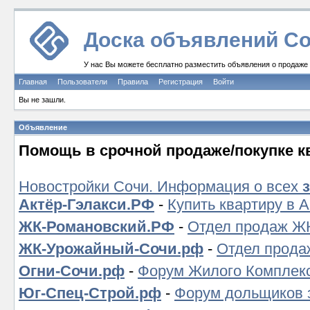
Доска объявлений Со
У нас Вы можете бесплатно разместить объявления о продаже и
Главная
Пользователи
Правила
Регистрация
Войти
Вы не зашли.
Объявление
Помощь в срочной продаже/покупке к
Новостройки Сочи. Информация о всех
Актёр-Гэлакси.РФ
-
Купить квартиру в 
ЖК-Романовский.РФ
-
Отдел продаж ЖК
ЖК-Урожайный-Сочи.рф
-
Отдел прода
Огни-Сочи.рф
-
Форум Жилого Комплекс
Юг-Спец-Строй.рф
-
Форум дольщиков 