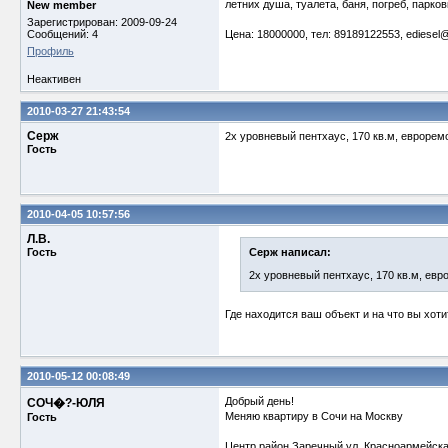
летних душа, туалета, баня, погреб, парко
New member
Зарегистрирован: 2009-09-24
Сообщений: 4
Цена: 18000000, тел: 89189122553, ediesel
Профиль
Неактивен
2010-03-27 21:43:54
Серж
2х уровневый пентхаус, 170 кв.м, еврорем
Гость
2010-04-05 10:57:56
Л.В.
Гость
Серж написал:
2х уровневый пентхаус, 170 кв.м, евр
Где находится ваш объект и на что вы хот
2010-05-12 00:08:49
Добрый день!
СОЧ�?-ЮЛЯ
Меняю квартиру в Сочи на Москву
Гость
Центр.район.Заречный.ул. Красноармейска