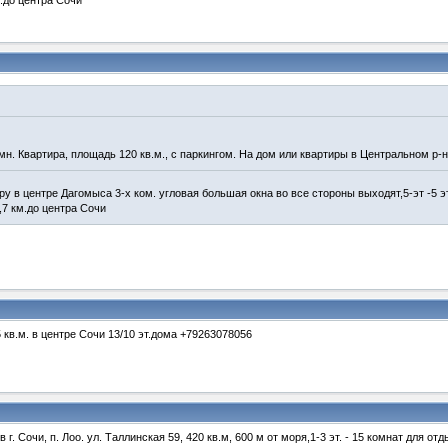
м.до центра Сочи
мн. Квартира, площадь 120 кв.м., с паркингом. На дом или квартиры в Центральном р-не
у в центре Дагомыса 3-х ком. угловая большая окна во все стороны выходят,5-эт -5 
,7 км.до центра Сочи
 кв.м. в центре Сочи 13/10 эт.дома +79263078056
. Сочи, п. Лоо. ул. Таллинская 59, 420 кв.м, 600 м от моря,1-3 эт. - 15 комнат для отд