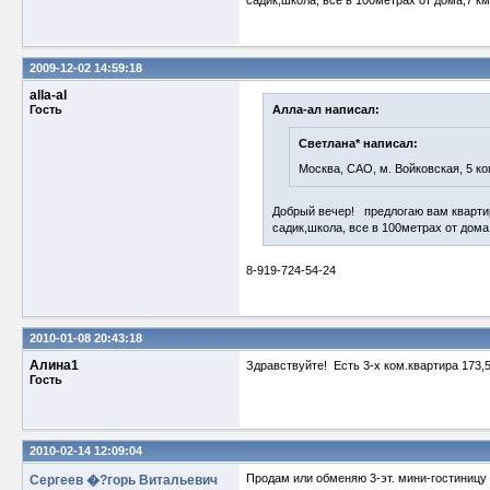
садик,школа, все в 100метрах от дома,7 к
2009-12-02 14:59:18
alla-al
Гость
Алла-ал написал:
Светлана* написал:
Москва, САО, м. Войковская, 5 ко
Добрый вечер! предлогаю вам квартир
садик,школа, все в 100метрах от дома
8-919-724-54-24
2010-01-08 20:43:18
Алина1
Здравствуйте! Есть 3-х ком.квартира 173,5
Гость
2010-02-14 12:09:04
Продам или обменяю 3-эт. мини-гостиницу в г
Сергеев �?горь Витальевич