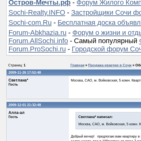
Остров-Мечты.рф
-
Форум Жилого Комп
Sochi-Realty.INFO
-
Застройщики Сочи ф
Sochi-com.Ru
-
Бесплатная доска объявл
Forum-Abkhazia.ru
-
Форум о жизни и отд
Forum.AllSochi.info
- Самый популярный
Forum.ProSochi.ru
-
Городской форум Со
Страниц:
1
Главная
»
Продажа квартир в Сочи
» Об
2009-11-26 17:52:48
Светлана*
Москва, САО, м. Войковская, 5 комн. Кварт
Гость
2009-12-01 21:32:48
Алла-ал
Гость
Светлана* написал:
Москва, САО, м. Войковская, 5 комн. К
Добрый вечер! предлогаю вам квартиру в ц