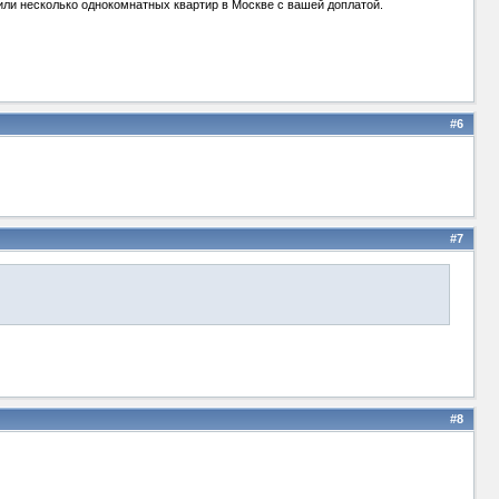
у или несколько однокомнатных квартир в Москве с вашей доплатой.
#6
#7
#8