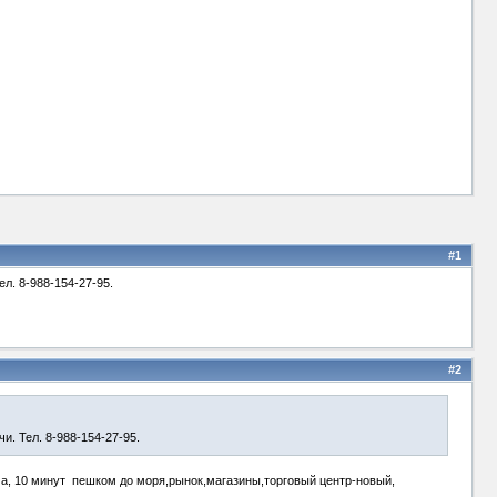
#1
ел. 8-988-154-27-95.
#2
и. Тел. 8-988-154-27-95.
ома, 10 минут пешком до моря,рынок,магазины,торговый центр-новый,