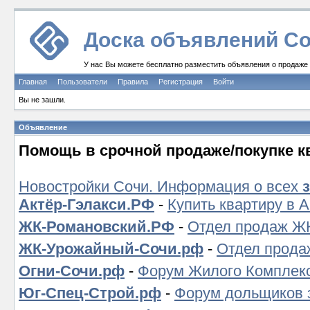
Доска объявлений Со
У нас Вы можете бесплатно разместить объявления о продаже и
Главная
Пользователи
Правила
Регистрация
Войти
Вы не зашли.
Объявление
Помощь в срочной продаже/покупке к
Новостройки Сочи. Информация о всех
Актёр-Гэлакси.РФ
-
Купить квартиру в 
ЖК-Романовский.РФ
-
Отдел продаж ЖК
ЖК-Урожайный-Сочи.рф
-
Отдел прода
Огни-Сочи.рф
-
Форум Жилого Комплекс
Юг-Спец-Строй.рф
-
Форум дольщиков 