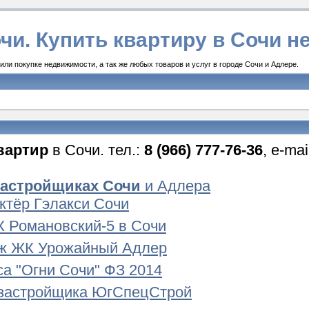
чи. Купить квартиру в Сочи 
ли покупке недвижимости, а так же любых товаров и услуг в городе Сочи и Адлере.
вартир
в Сочи. тел.:
8 (966) 777-76-36
, e-ma
застройщиках Сочи
и Адлера
Актёр Гэлакси Сочи
 Романовский-5 в Сочи
ж ЖК Урожайный Адлер
а "Огни Сочи" ФЗ 2014
застройщика ЮгСпецСтрой