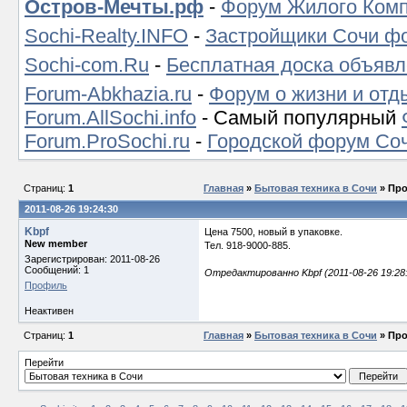
Остров-Мечты.рф
-
Форум Жилого Комп
Sochi-Realty.INFO
-
Застройщики Сочи ф
Sochi-com.Ru
-
Бесплатная доска объявл
Forum-Abkhazia.ru
-
Форум о жизни и отд
Forum.AllSochi.info
- Самый популярный
Forum.ProSochi.ru
-
Городской форум Со
Страниц:
1
Главная
»
Бытовая техника в Сочи
» Про
2011-08-26 19:24:30
Kbpf
Цена 7500, новый в упаковке.
New member
Тел. 918-9000-885.
Зарегистрирован: 2011-08-26
Сообщений: 1
Отредактированно Kbpf (2011-08-26 19:28
Профиль
Неактивен
Страниц:
1
Главная
»
Бытовая техника в Сочи
» Про
Перейти