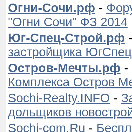
Огни-Сочи.рф
-
Фор
"Огни Сочи" ФЗ 2014
Юг-Спец-Строй.рф
застройщика ЮгСпе
Остров-Мечты.рф
-
Комплекса Остров М
Sochi-Realty.INFO
-
З
дольщиков новостро
Sochi-com.Ru
-
Беспл