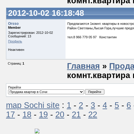
комнт.квартира н
2012-10-02 16:18:48
Orsso
Предлагаются 1комнт. квартиры в новострой
Member
Район Светланы,Лысая Гора,лучшие предло
Зарегистрирован: 2012-10-02
Сообщений: 13
тел.8 966 779 05 97 Константин
Профиль
Неактивен
Страниц:
1
Главная
»
Прода
комнт.квартира н
Перейти
map Sochi site
:
1
-
2
-
3
-
4
-
5
-
6
17
-
18
-
19
-
20
-
21
-
22