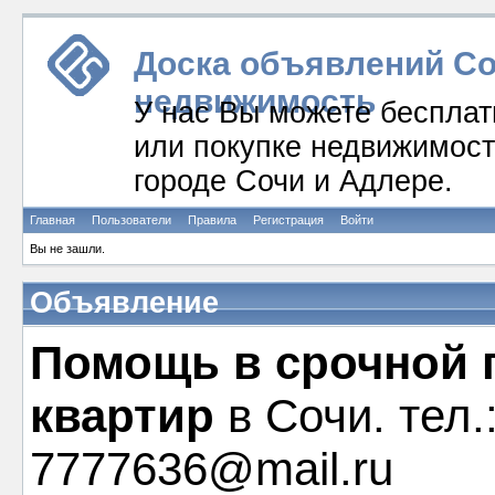
Доска объявлений Соч
недвижимость
У нас Вы можете бесплат
или покупке недвижимости
городе Сочи и Адлере.
Главная
Пользователи
Правила
Регистрация
Войти
Вы не зашли.
Объявление
Помощь в срочной 
квартир
в Сочи. тел.
7777636@mail.ru