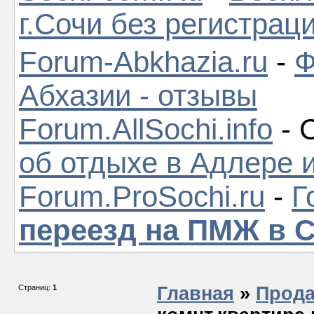
г.Сочи без регистрац
Forum-Abkhazia.ru
-
Ф
Абхазии - отзывы
Forum.AllSochi.info
- 
об отдыхе в Адлере 
Forum.ProSochi.ru
-
Г
переезд на ПМЖ в 
Страниц:
1
Главная
»
Прода