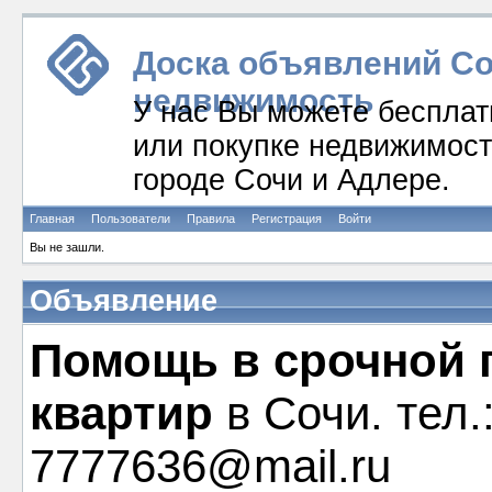
Доска объявлений Соч
недвижимость
У нас Вы можете бесплат
или покупке недвижимости
городе Сочи и Адлере.
Главная
Пользователи
Правила
Регистрация
Войти
Вы не зашли.
Объявление
Помощь в срочной 
квартир
в Сочи. тел.
7777636@mail.ru