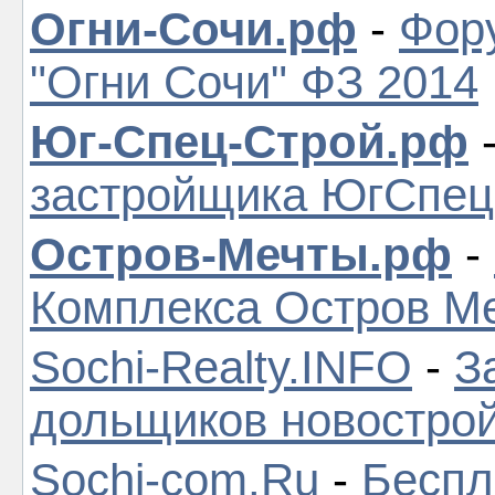
Огни-Сочи.рф
-
Фор
"Огни Сочи" ФЗ 2014
Юг-Спец-Строй.рф
застройщика ЮгСпе
Остров-Мечты.рф
-
Комплекса Остров М
Sochi-Realty.INFO
-
З
дольщиков новостро
Sochi-com.Ru
-
Беспл