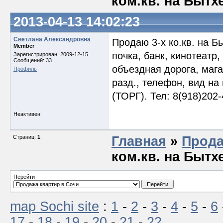
ком.кв. на Бытх
2013-04-13 14:02:23
Светлана Александровна
Продаю 3-х ко.кв. на Бы
Member
почка, банк, кинотеатр
Зарегистрирован: 2009-12-15
Сообщений: 33
объездная дорога, магаз
Профиль
разд., телефон, вид на
(ТОРГ). Тел: 8(918)202-
Неактивен
Страниц:
1
Главная
»
Прода
ком.кв. на Бытх
Перейти
map Sochi site
:
1
-
2
-
3
-
4
-
5
-
6
17
-
18
-
19
-
20
-
21
-
22