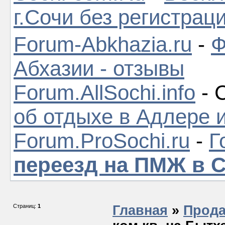
г.Сочи без регистрац
Forum-Abkhazia.ru
-
Ф
Абхазии - отзывы
Forum.AllSochi.info
- 
об отдыхе в Адлере 
Forum.ProSochi.ru
-
Г
переезд на ПМЖ в 
Страниц:
1
Главная
»
Прода