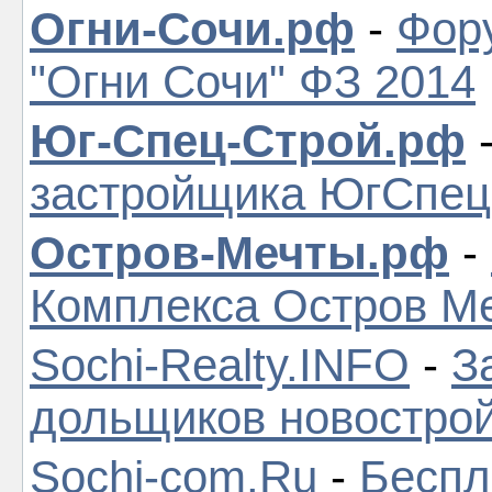
Огни-Сочи.рф
-
Фор
"Огни Сочи" ФЗ 2014
Юг-Спец-Строй.рф
застройщика ЮгСпе
Остров-Мечты.рф
-
Комплекса Остров М
Sochi-Realty.INFO
-
З
дольщиков новостро
Sochi-com.Ru
-
Беспл