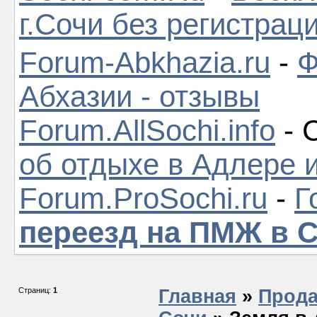
г.Сочи без регистрац
Forum-Abkhazia.ru
-
Ф
Абхазии - отзывы
Forum.AllSochi.info
- 
об отдыхе в Адлере 
Forum.ProSochi.ru
-
Г
переезд на ПМЖ в 
Страниц:
1
Главная
»
Прода