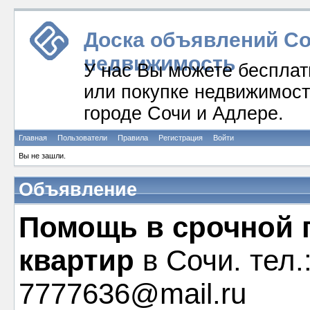
Доска объявлений Соч
недвижимость
У нас Вы можете бесплат
или покупке недвижимости
городе Сочи и Адлере.
Главная
Пользователи
Правила
Регистрация
Войти
Вы не зашли.
Объявление
Помощь в срочной 
квартир
в Сочи. тел.
7777636@mail.ru