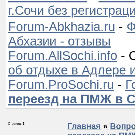
г.Сочи без регистрац
Forum-Abkhazia.ru
-
Ф
Абхазии - отзывы
Forum.AllSochi.info
- 
об отдыхе в Адлере 
Forum.ProSochi.ru
-
Г
переезд на ПМЖ в 
Страниц:
1
Главная
»
Вопро