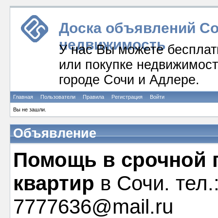
Доска объявлений Соч
недвижимость
У нас Вы можете бесплат
или покупке недвижимости
городе Сочи и Адлере.
Главная
Пользователи
Правила
Регистрация
Войти
Вы не зашли.
Объявление
Помощь в срочной 
квартир
в Сочи. тел.
7777636@mail.ru