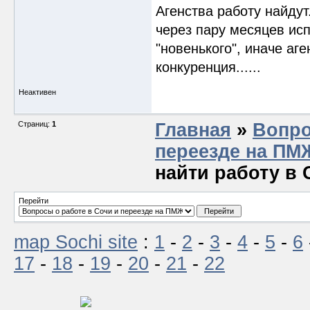
Агенства работу найдут
через пару месяцев исп
"новенького", иначе аг
конкуренция......
Неактивен
Страниц:
1
Главная
»
Вопро
переезде на ПМ
найти работу в
Перейти
map Sochi site
:
1
-
2
-
3
-
4
-
5
-
6
17
-
18
-
19
-
20
-
21
-
22