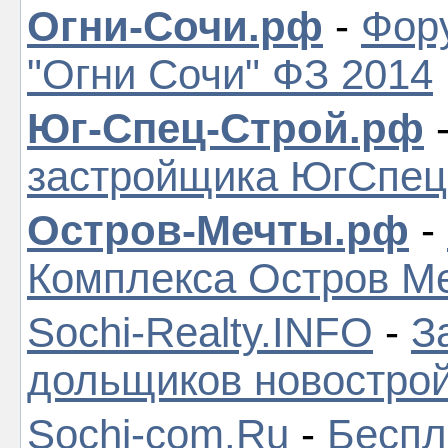
Огни-Сочи.рф
-
Фор
"Огни Сочи" ФЗ 2014
Юг-Спец-Строй.рф
застройщика ЮгСпе
Остров-Мечты.рф
-
Комплекса Остров М
Sochi-Realty.INFO
-
З
дольщиков новостро
Sochi-com.Ru
-
Беспл