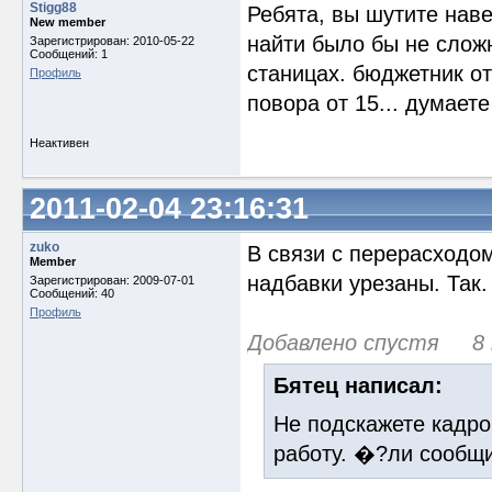
Stigg88
Ребята, вы шутите наве
New member
найти было бы не сложн
Зарегистрирован: 2010-05-22
Сообщений: 1
станицах. бюджетник от 
Профиль
повора от 15... думает
Неактивен
2011-02-04 23:16:31
zuko
В связи с перерасходо
Member
надбавки урезаны. Так.
Зарегистрирован: 2009-07-01
Сообщений: 40
Профиль
Добавлено спустя 8 
Бятец написал:
Не подскажете кадро
работу. �?ли сообщи