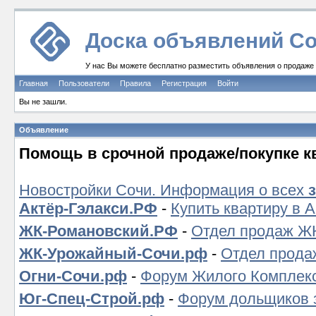
Доска объявлений Со
У нас Вы можете бесплатно разместить объявления о продаже и
Главная
Пользователи
Правила
Регистрация
Войти
Вы не зашли.
Объявление
Помощь в срочной продаже/покупке к
Новостройки Сочи. Информация о всех
Актёр-Гэлакси.РФ
-
Купить квартиру в 
ЖК-Романовский.РФ
-
Отдел продаж ЖК
ЖК-Урожайный-Сочи.рф
-
Отдел прода
Огни-Сочи.рф
-
Форум Жилого Комплекс
Юг-Спец-Строй.рф
-
Форум дольщиков 