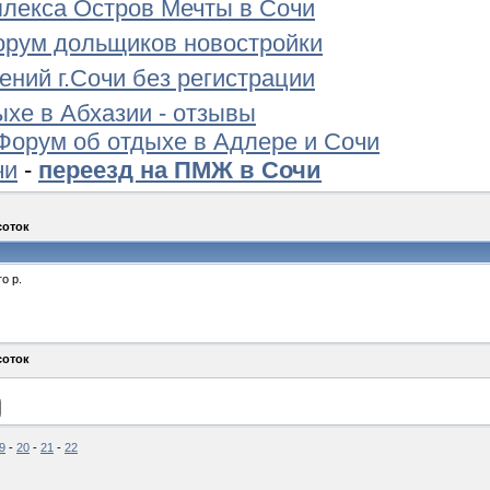
лекса Остров Мечты в Сочи
орум дольщиков новостройки
ений г.Сочи без регистрации
ыхе в Абхазии - отзывы
Форум об отдыхе в Адлере и Сочи
чи
-
переезд на ПМЖ в Сочи
соток
о р.
соток
9
-
20
-
21
-
22