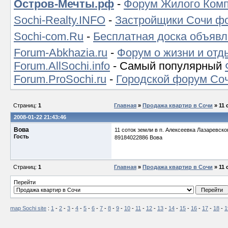
Остров-Мечты.рф
-
Форум Жилого Комп
Sochi-Realty.INFO
-
Застройщики Сочи ф
Sochi-com.Ru
-
Бесплатная доска объявл
Forum-Abkhazia.ru
-
Форум о жизни и отд
Forum.AllSochi.info
- Самый популярный
Forum.ProSochi.ru
-
Городской форум Со
Страниц:
1
Главная
»
Продажа квартир в Сочи
» 11 
2008-01-22 21:43:46
Вова
11 соток земли в п. Алексеевка Лазаревског
Гость
89184022886 Вова
Страниц:
1
Главная
»
Продажа квартир в Сочи
» 11 
Перейти
map Sochi site
:
1
-
2
-
3
-
4
-
5
-
6
-
7
-
8
-
9
-
10
-
11
-
12
-
13
-
14
-
15
-
16
-
17
-
18
-
1