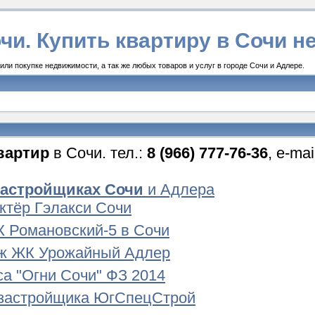
чи. Купить квартиру в Сочи 
ли покупке недвижимости, а так же любых товаров и услуг в городе Сочи и Адлере.
вартир
в Сочи. тел.:
8 (966) 777-76-36
, e-ma
застройщиках Сочи
и Адлера
Актёр Гэлакси Сочи
 Романовский-5 в Сочи
ж ЖК Урожайный Адлер
а "Огни Сочи" ФЗ 2014
застройщика ЮгСпецСтрой