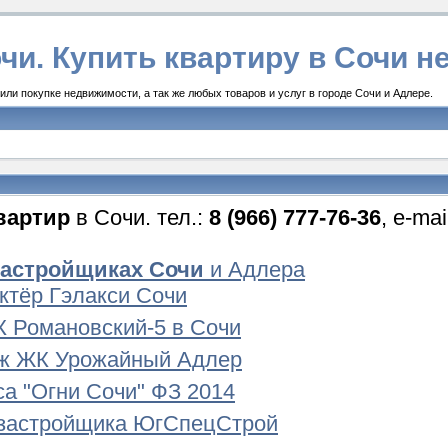
чи. Купить квартиру в Сочи 
ли покупке недвижимости, а так же любых товаров и услуг в городе Сочи и Адлере.
вартир
в Сочи. тел.:
8 (966) 777-76-36
, e-ma
застройщиках Сочи
и Адлера
Актёр Гэлакси Сочи
 Романовский-5 в Сочи
ж ЖК Урожайный Адлер
а "Огни Сочи" ФЗ 2014
застройщика ЮгСпецСтрой