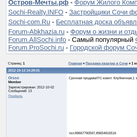
Остров-Мечты.рф
-
Форум Жилого Комп
Sochi-Realty.INFO
-
Застройщики Сочи ф
Sochi-com.Ru
-
Бесплатная доска объявл
Forum-Abkhazia.ru
-
Форум о жизни и отд
Forum.AllSochi.info
- Самый популярный
Forum.ProSochi.ru
-
Городской форум Со
Страниц:
1
Главная
»
Продажа квартир в Сочи
» 1 к
2012-10-13 14:29:01
Orsso
Срочная продажа!!!!1 комнт. Клубничная,1 
Member
Зарегистрирован: 2012-10-02
Сообщений: 13
Профиль
тел:89667790597,89654816516