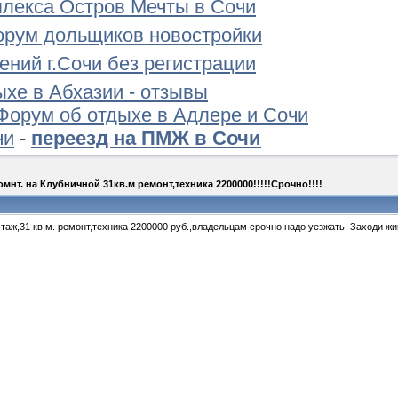
лекса Остров Мечты в Сочи
орум дольщиков новостройки
ений г.Сочи без регистрации
ыхе в Абхазии - отзывы
Форум об отдыхе в Адлере и Сочи
чи
-
переезд на ПМЖ в Сочи
омнт. на Клубничной 31кв.м ремонт,техника 2200000!!!!!Срочно!!!!
этаж,31 кв.м. ремонт,техника 2200000 руб.,владельцам срочно надо уезжать. Заходи жив