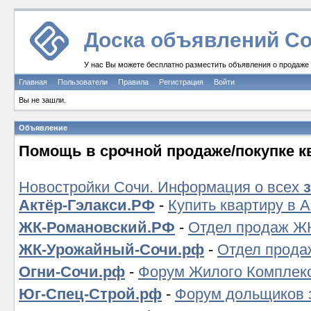
Доска объявлений Со
У нас Вы можете бесплатно разместить объявления о продаже и
Главная
Пользователи
Правила
Регистрация
Войти
Вы не зашли.
Объявление
Помощь в срочной продаже/покупке к
Новостройки Сочи. Информация о всех
Актёр-Гэлакси.РФ
-
Купить квартиру в 
ЖК-Романовский.РФ
-
Отдел продаж ЖК
ЖК-Урожайный-Сочи.рф
-
Отдел прода
Огни-Сочи.рф
-
Форум Жилого Комплекс
Юг-Спец-Строй.рф
-
Форум дольщиков 