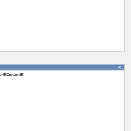
#1
и!!!!Спешите!!!!