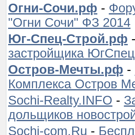
Огни-Сочи.рф
-
Фор
"Огни Сочи" ФЗ 2014
Юг-Спец-Строй.рф
застройщика ЮгСпе
Остров-Мечты.рф
-
Комплекса Остров М
Sochi-Realty.INFO
-
З
дольщиков новостро
Sochi-com.Ru
-
Беспл