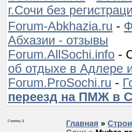
г.Сочи без регистрац
Forum-Abkhazia.ru
-
Ф
Абхазии - отзывы
Forum.AllSochi.info
- 
об отдыхе в Адлере 
Forum.ProSochi.ru
-
Г
переезд на ПМЖ в 
Страниц:
1
Главная
»
Строи