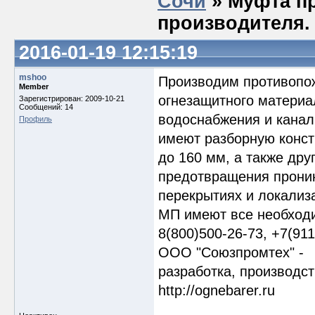
Сочи
» Муфта п
производителя.
2016-01-19 12:15:19
mshoo
Производим противоп
Member
огнезащитного материа
Зарегистрирован: 2009-10-21
Сообщений: 14
водоснабжения и кана
Профиль
имеют разборную конст
до 160 мм, а также дру
предотвращения проник
перекрытиях и локали
МП имеют все необход
8(800)500-26-73, +7(91
ООО "Союзпромтех" -
разработка, производс
http://ognebarer.ru