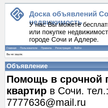
Доска объявлений Соч
недвижимость
У нас Вы можете бесплат
или покупке недвижимости
городе Сочи и Адлере.
Главная
Пользователи
Правила
Регистрация
Войти
Вы не зашли.
Объявление
Помощь в срочной 
квартир
в Сочи. тел.
7777636@mail.ru