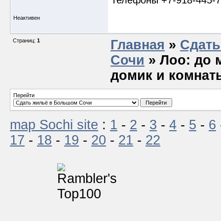
Телефоны +7-918-445-76
Неактивен
Страниц:
1
Главная
»
Сдать
Сочи
» Лоо: до 
домик и комнаты
Перейти
map Sochi site
:
1
-
2
-
3
-
4
-
5
-
6
17
-
18
-
19
-
20
-
21
-
22