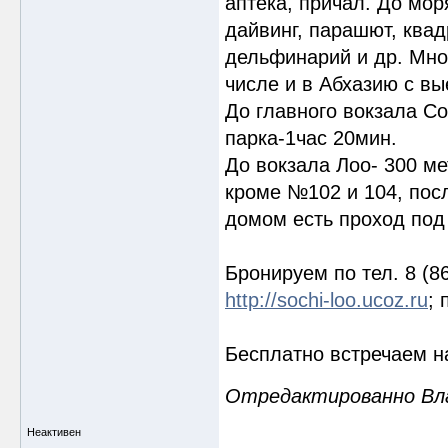
аптека, причал. До мор
дайвинг, парашют, квад
дельфинарий и др. Мно
числе и в Абхазию с вы
До главного вокзала С
парка-1час 20мин.
До вокзала Лоо- 300 м
кроме №102 и 104, пос
домом есть проход под 
Бронируем по тел. 8 (86
http://sochi-loo.ucoz.ru
; 
Бесплатно встречаем на
Отредактированно Влад
Неактивен