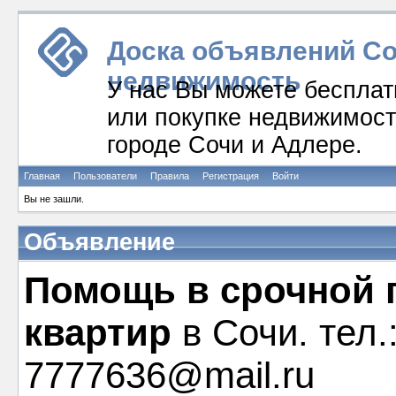
Доска объявлений Соч
недвижимость
У нас Вы можете бесплат
или покупке недвижимости
городе Сочи и Адлере.
Главная
Пользователи
Правила
Регистрация
Войти
Вы не зашли.
Объявление
Помощь в срочной 
квартир
в Сочи. тел.
7777636@mail.ru