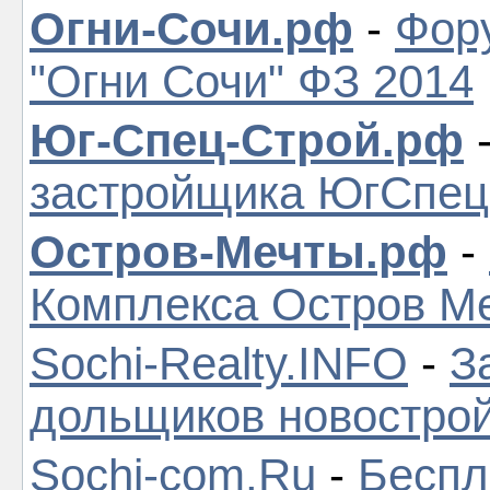
Огни-Сочи.рф
-
Фор
"Огни Сочи" ФЗ 2014
Юг-Спец-Строй.рф
застройщика ЮгСпе
Остров-Мечты.рф
-
Комплекса Остров М
Sochi-Realty.INFO
-
З
дольщиков новостро
Sochi-com.Ru
-
Беспл