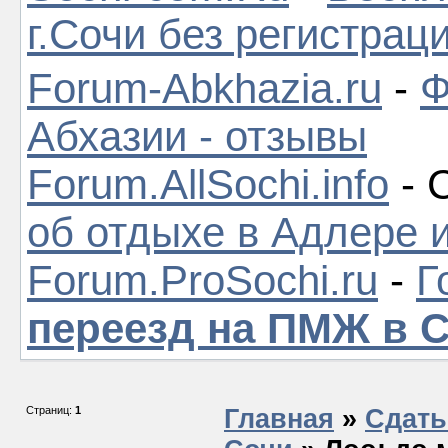
г.Сочи без регистрац
Forum-Abkhazia.ru
-
Ф
Абхазии - отзывы
Forum.AllSochi.info
- 
об отдыхе в Адлере 
Forum.ProSochi.ru
-
Г
переезд на ПМЖ в 
Страниц:
1
Главная
»
Сдать