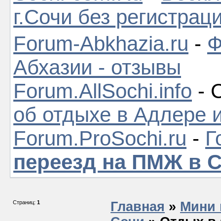
г.Сочи без регистрац
Forum-Abkhazia.ru
-
Ф
Абхазии - отзывы
Forum.AllSochi.info
- 
об отдыхе в Адлере 
Forum.ProSochi.ru
-
Г
переезд на ПМЖ в 
Страниц:
1
Главная
»
Мини 