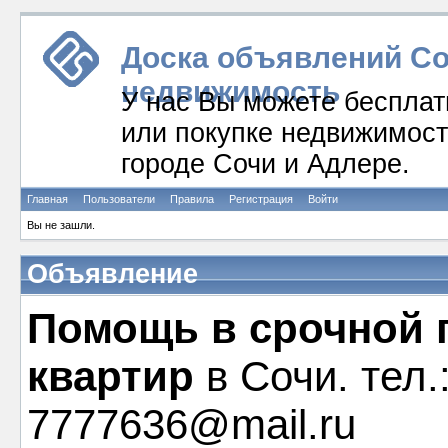
Доска объявлений Соч
недвижимость
У нас Вы можете бесплат
или покупке недвижимости
городе Сочи и Адлере.
Главная
Пользователи
Правила
Регистрация
Войти
Вы не зашли.
Объявление
Помощь в срочной 
квартир
в Сочи. тел.
7777636@mail.ru