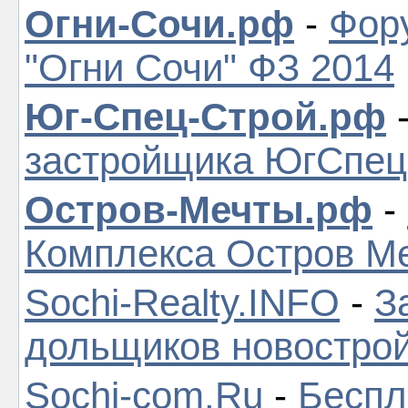
Огни-Сочи.рф
-
Фор
"Огни Сочи" ФЗ 2014
Юг-Спец-Строй.рф
застройщика ЮгСпе
Остров-Мечты.рф
-
Комплекса Остров М
Sochi-Realty.INFO
-
З
дольщиков новостро
Sochi-com.Ru
-
Беспл